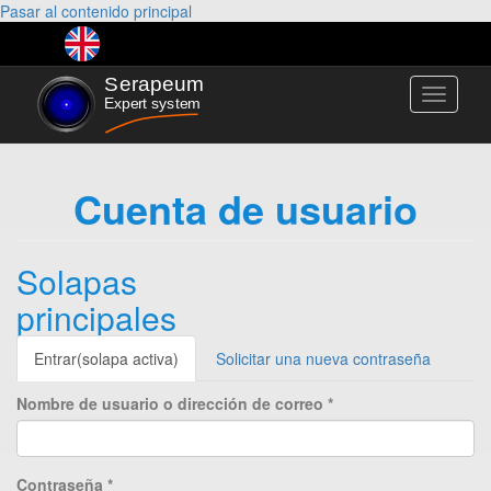
Pasar al contenido principal
Toggle
navigati
Cuenta de usuario
Solapas
principales
Entrar
(solapa activa)
Solicitar una nueva contraseña
Nombre de usuario o dirección de correo
*
Contraseña
*