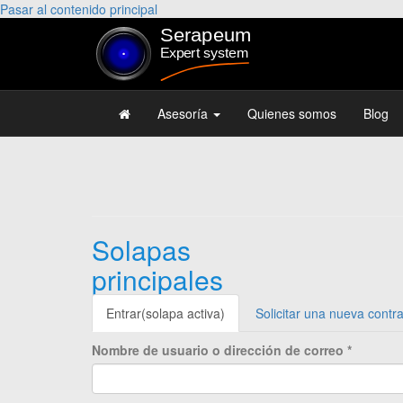
Pasar al contenido principal
Asesoría
Quienes somos
Blog
Solapas
principales
Entrar
(solapa activa)
Solicitar una nueva contr
Nombre de usuario o dirección de correo
*