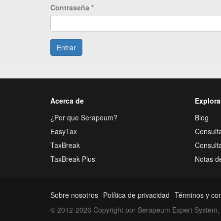
Contraseña
*
Entrar
Acerca de
Explora
¿Por que Serapeum?
Blog
EasyTax
Consulta
TaxBreak
Consult
TaxBreak Plus
Notas d
Sobre nosotros
Política de privacidad
Términos y co
© 2012-2026 Copyright por Serapeum Expert System, 