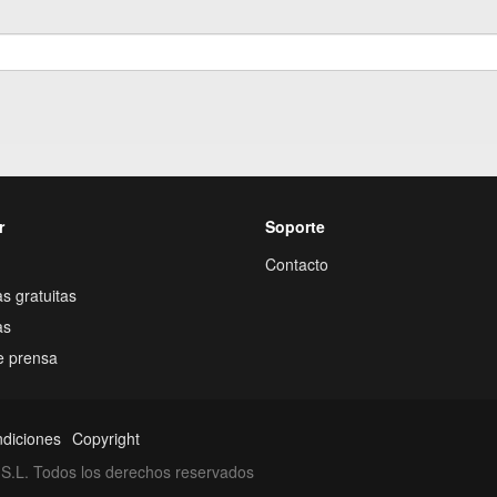
r
Soporte
Contacto
s gratuitas
as
e prensa
ndiciones
Copyright
S.L. Todos los derechos reservados