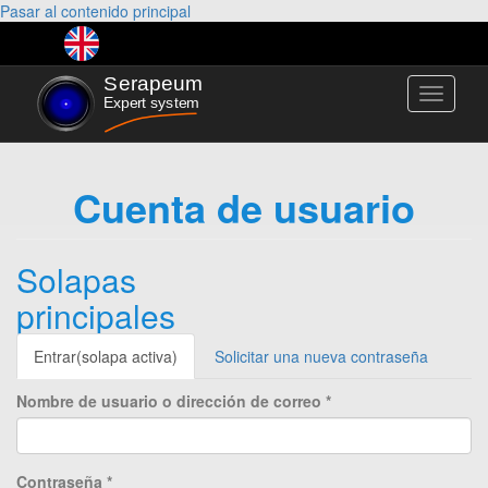
Pasar al contenido principal
Toggle
navigati
Cuenta de usuario
Solapas
principales
Entrar
(solapa activa)
Solicitar una nueva contraseña
Nombre de usuario o dirección de correo
*
Contraseña
*