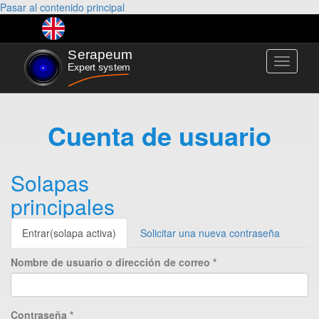
Pasar al contenido principal
Toggle
navigati
Cuenta de usuario
Solapas
principales
Entrar
(solapa activa)
Solicitar una nueva contraseña
Nombre de usuario o dirección de correo
*
Contraseña
*