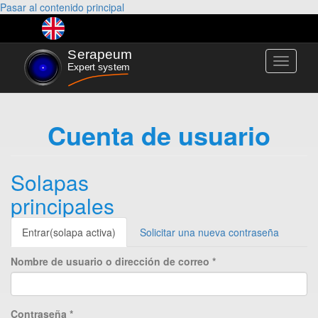
Pasar al contenido principal
Toggle
navigati
Cuenta de usuario
Solapas
principales
Entrar
(solapa activa)
Solicitar una nueva contraseña
Nombre de usuario o dirección de correo
*
Contraseña
*