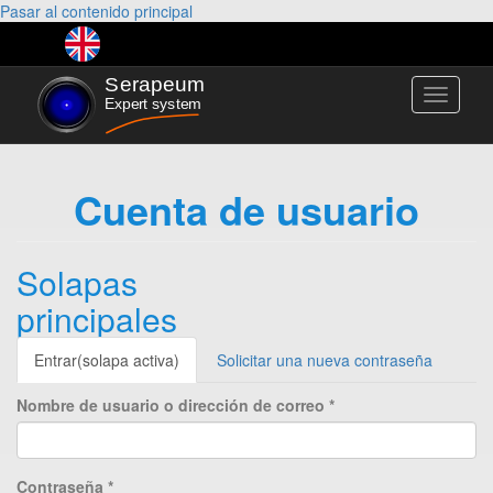
Pasar al contenido principal
Toggle
navigati
Cuenta de usuario
Solapas
principales
Entrar
(solapa activa)
Solicitar una nueva contraseña
Nombre de usuario o dirección de correo
*
Contraseña
*