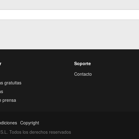
r
Soporte
Contacto
s gratuitas
as
e prensa
ndiciones
Copyright
S.L. Todos los derechos reservados