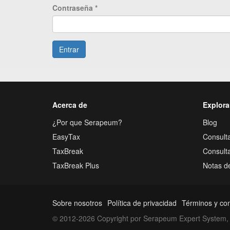
Contraseña
*
Entrar
Acerca de
Explora
¿Por que Serapeum?
Blog
EasyTax
Consulta
TaxBreak
Consult
TaxBreak Plus
Notas d
Sobre nosotros
Política de privacidad
Términos y co
© 2012-2026 Copyright por Serapeum Expert System, 