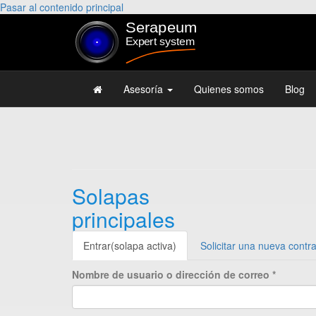
Pasar al contenido principal
Asesoría
Quienes somos
Blog
Solapas
principales
Entrar
(solapa activa)
Solicitar una nueva contr
Nombre de usuario o dirección de correo
*