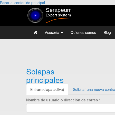
Pasar al contenido principal
Asesoría
Quienes somos
Blog
Solapas
principales
Entrar
(solapa activa)
Solicitar una nueva contr
Nombre de usuario o dirección de correo
*