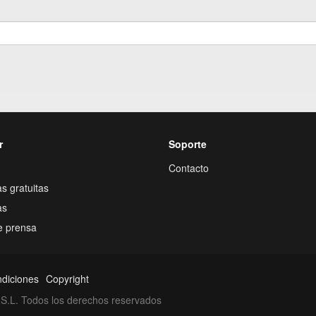
r
Soporte
Contacto
s gratuitas
as
e prensa
ndiciones
Copyright
S.L. Todos los derechos reservados