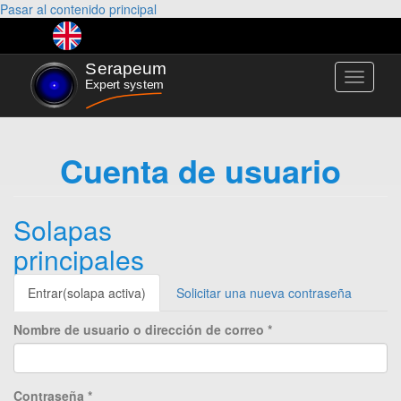
Pasar al contenido principal
Toggle
navigati
Cuenta de usuario
Solapas
principales
Entrar
(solapa activa)
Solicitar una nueva contraseña
Nombre de usuario o dirección de correo
*
Contraseña
*