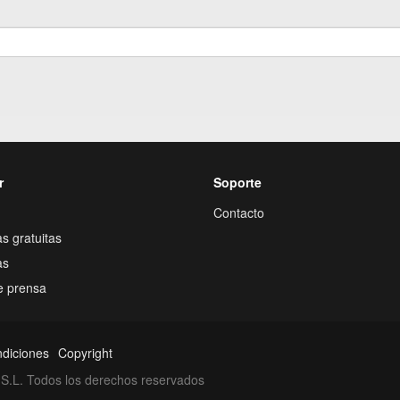
r
Soporte
Contacto
s gratuitas
as
e prensa
ndiciones
Copyright
S.L. Todos los derechos reservados