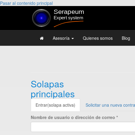
Pasar al contenido principal
Asesoría
Quienes somos
Blog
Solapas
principales
Entrar
(solapa activa)
Solicitar una nueva contr
Nombre de usuario o dirección de correo
*