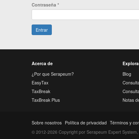
Contraseña
*
Entrar
Acerca de
Explora
¿Por que Serapeum?
Blog
EasyTax
Consulta
TaxBreak
Consult
TaxBreak Plus
Notas d
Sobre nosotros
Política de privacidad
Términos y co
© 2012-2026 Copyright por Serapeum Expert System, 