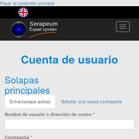
Pasar al contenido principal
Toggle
navigati
Cuenta de usuario
Solapas
principales
Entrar
(solapa activa)
Solicitar una nueva contraseña
Nombre de usuario o dirección de correo
*
Contraseña
*