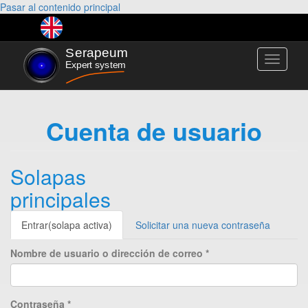
Pasar al contenido principal
Toggle
navigati
Cuenta de usuario
Solapas
principales
Entrar
(solapa activa)
Solicitar una nueva contraseña
Nombre de usuario o dirección de correo
*
Contraseña
*