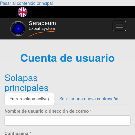
Pasar al contenido principal
Toggle
navigati
Cuenta de usuario
Solapas
principales
Entrar
(solapa activa)
Solicitar una nueva contraseña
Nombre de usuario o dirección de correo
*
Contraseña
*