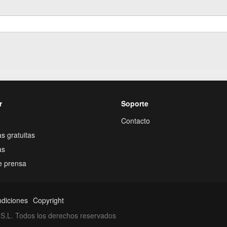
r
Soporte
Contacto
s gratuitas
as
e prensa
ndiciones
Copyright
S.L. Todos los derechos reservados