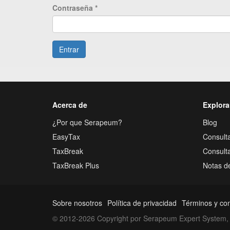
Contraseña
*
Entrar
Acerca de
Explora
¿Por que Serapeum?
Blog
EasyTax
Consulta
TaxBreak
Consult
TaxBreak Plus
Notas d
Sobre nosotros
Política de privacidad
Términos y co
© 2012-2026 Copyright por Serapeum Expert System, 