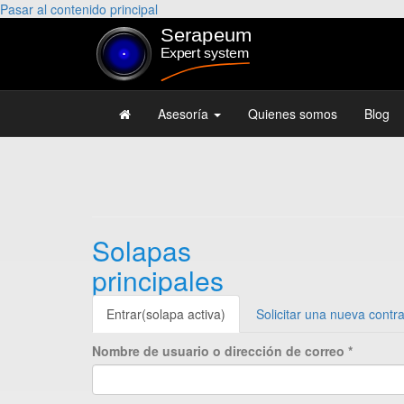
Pasar al contenido principal
Asesoría
Quienes somos
Blog
Solapas
principales
Entrar
(solapa activa)
Solicitar una nueva contr
Nombre de usuario o dirección de correo
*