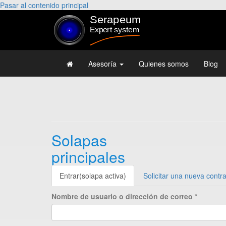
Pasar al contenido principal
Asesoría
Quienes somos
Blog
Solapas
principales
Entrar
(solapa activa)
Solicitar una nueva contr
Nombre de usuario o dirección de correo
*