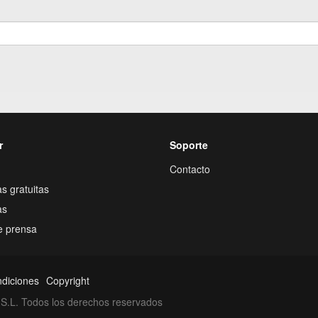
r
Soporte
Contacto
s gratuitas
as
e prensa
ndiciones
Copyright
S.L. Todos los derechos reservados