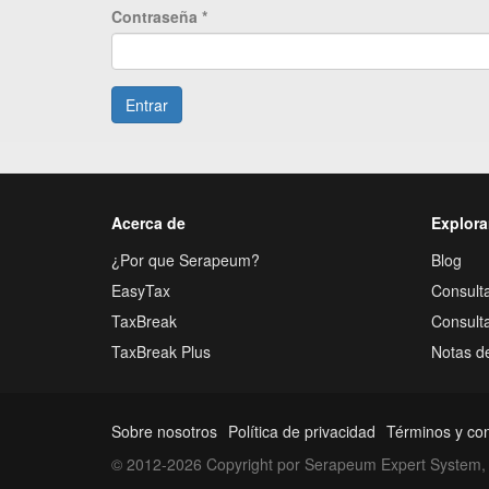
Contraseña
*
Entrar
Acerca de
Explora
¿Por que Serapeum?
Blog
EasyTax
Consulta
TaxBreak
Consult
TaxBreak Plus
Notas d
Sobre nosotros
Política de privacidad
Términos y co
© 2012-2026 Copyright por Serapeum Expert System, 