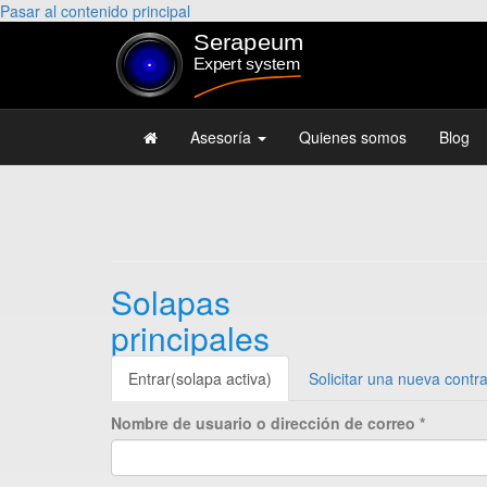
Pasar al contenido principal
Asesoría
Quienes somos
Blog
Solapas
principales
Entrar
(solapa activa)
Solicitar una nueva contr
Nombre de usuario o dirección de correo
*