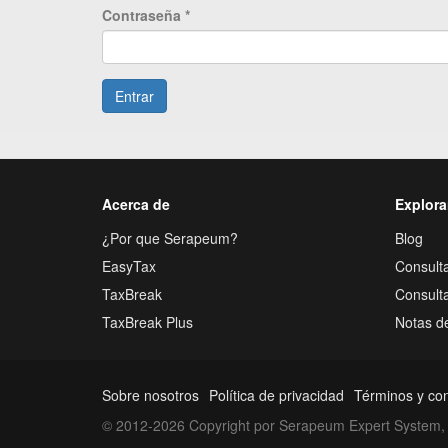
Contraseña
*
Entrar
Acerca de
Explora
¿Por que Serapeum?
Blog
EasyTax
Consulta
TaxBreak
Consult
TaxBreak Plus
Notas d
Sobre nosotros
Política de privacidad
Términos y co
© 2012-2026 Copyright por Serapeum Expert System, 