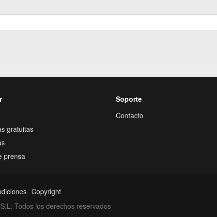
r
Soporte
Contacto
s gratuitas
as
e prensa
ndiciones
Copyright
S.L. Todos los derechos reservados