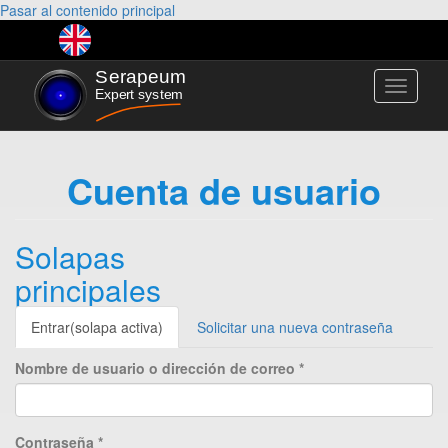
Pasar al contenido principal
Toggle
navigati
Cuenta de usuario
Solapas
principales
Entrar
(solapa activa)
Solicitar una nueva contraseña
Nombre de usuario o dirección de correo
*
Contraseña
*