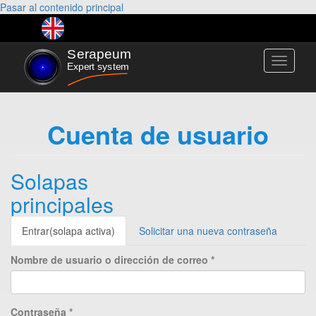
Pasar al contenido principal
Toggle
navigati
Cuenta de usuario
Solapas
principales
Entrar
(solapa activa)
Solicitar una nueva contraseña
Nombre de usuario o dirección de correo
*
Contraseña
*