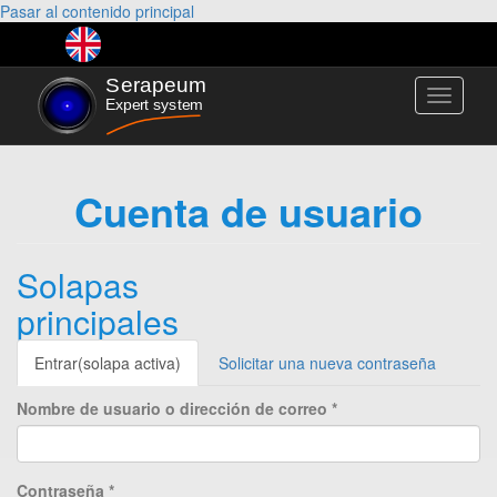
Pasar al contenido principal
Toggle
navigati
Cuenta de usuario
Solapas
principales
Entrar
(solapa activa)
Solicitar una nueva contraseña
Nombre de usuario o dirección de correo
*
Contraseña
*