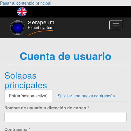
Pasar al contenido principal
Toggle
navigati
Cuenta de usuario
Solapas
principales
Entrar
(solapa activa)
Solicitar una nueva contraseña
Nombre de usuario o dirección de correo
*
Contraseña
*