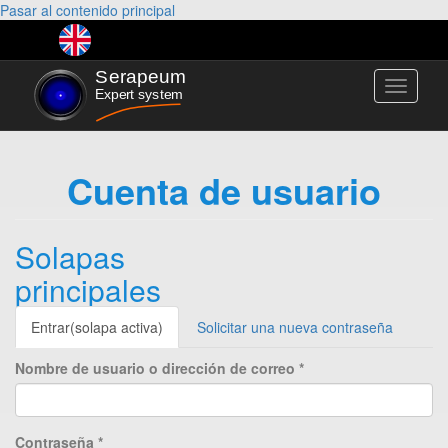
Pasar al contenido principal
Toggle
navigati
Cuenta de usuario
Solapas
principales
Entrar
(solapa activa)
Solicitar una nueva contraseña
Nombre de usuario o dirección de correo
*
Contraseña
*