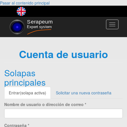
Pasar al contenido principal
Toggle
navigati
Cuenta de usuario
Solapas
principales
Entrar
(solapa activa)
Solicitar una nueva contraseña
Nombre de usuario o dirección de correo
*
Contraseña
*