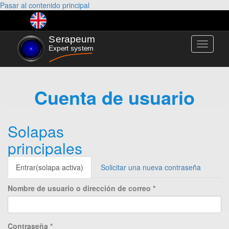
Pasar al contenido principal
Toggle
navigati
Cuenta de usuario
Solapas
principales
Entrar
(solapa activa)
Solicitar una nueva contraseña
Nombre de usuario o dirección de correo
*
Contraseña
*