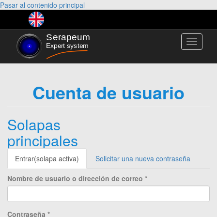
Pasar al contenido principal
Toggle
navigati
Cuenta de usuario
Solapas
principales
Entrar
(solapa activa)
Solicitar una nueva contraseña
Nombre de usuario o dirección de correo
*
Contraseña
*