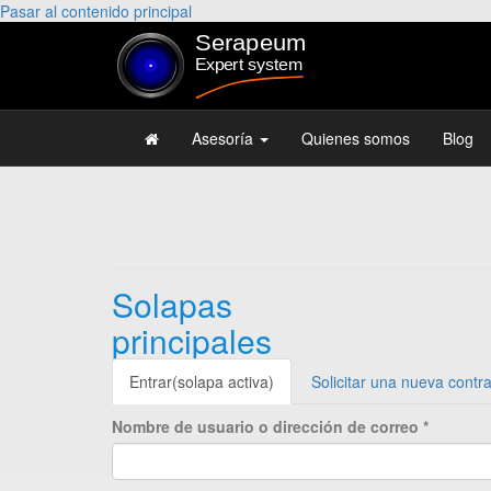
Pasar al contenido principal
Asesoría
Quienes somos
Blog
Solapas
principales
Entrar
(solapa activa)
Solicitar una nueva contr
Nombre de usuario o dirección de correo
*