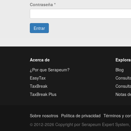
Contraseña
*
Entrar
Acerca de
Explora
¿Por que Serapeum?
Blog
EasyTax
Consulta
TaxBreak
Consult
TaxBreak Plus
Notas d
Sobre nosotros
Política de privacidad
Términos y co
© 2012-2026 Copyright por Serapeum Expert System, 