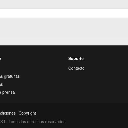
r
Soporte
Contacto
s gratuitas
as
e prensa
ndiciones
Copyright
S.L. Todos los derechos reservados