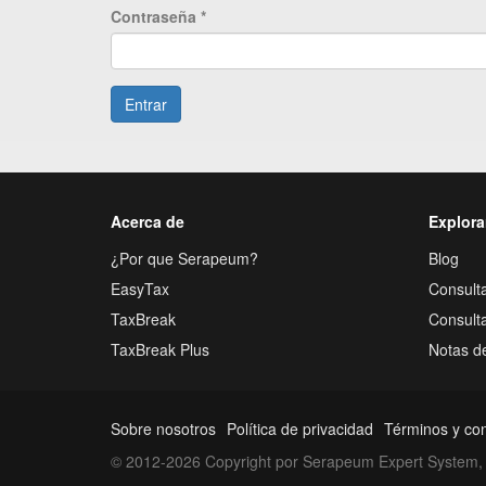
Contraseña
*
Entrar
Acerca de
Explora
¿Por que Serapeum?
Blog
EasyTax
Consulta
TaxBreak
Consult
TaxBreak Plus
Notas d
Sobre nosotros
Política de privacidad
Términos y co
© 2012-2026 Copyright por Serapeum Expert System, 