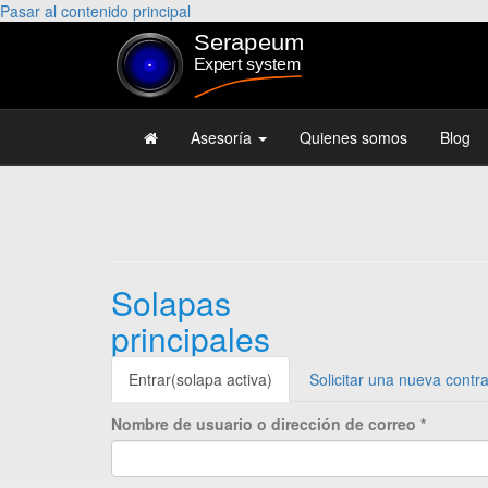
Pasar al contenido principal
Asesoría
Quienes somos
Blog
Solapas
principales
Entrar
(solapa activa)
Solicitar una nueva contr
Nombre de usuario o dirección de correo
*