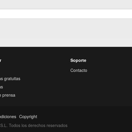
r
Soporte
Contacto
s gratuitas
as
e prensa
ndiciones
Copyright
S.L. Todos los derechos reservados