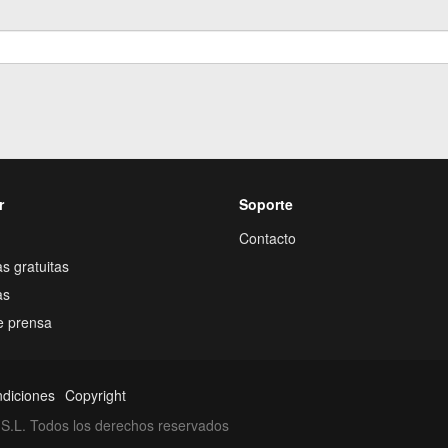
r
Soporte
Contacto
s gratuitas
as
e prensa
ndiciones
Copyright
S.L. Todos los derechos reservados