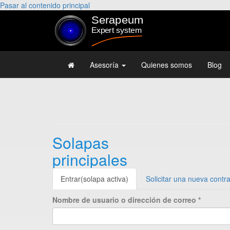
Pasar al contenido principal
Asesoría
Quienes somos
Blog
Solapas
principales
Entrar
(solapa activa)
Solicitar una nueva contr
Nombre de usuario o dirección de correo
*