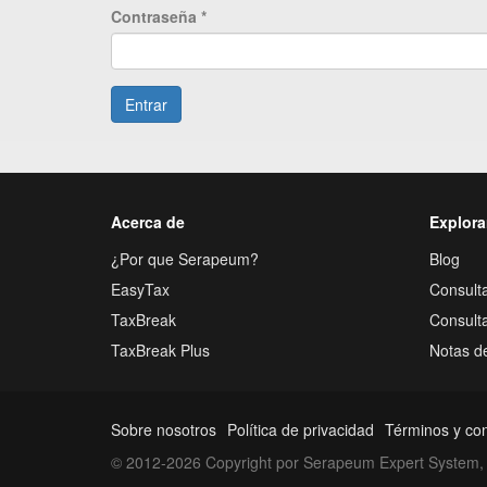
Contraseña
*
Entrar
Acerca de
Explora
¿Por que Serapeum?
Blog
EasyTax
Consulta
TaxBreak
Consult
TaxBreak Plus
Notas d
Sobre nosotros
Política de privacidad
Términos y co
© 2012-2026 Copyright por Serapeum Expert System, 