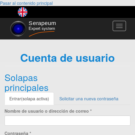
Pasar al contenido principal
Toggle
navigati
Cuenta de usuario
Solapas
principales
Entrar
(solapa activa)
Solicitar una nueva contraseña
Nombre de usuario o dirección de correo
*
Contraseña
*