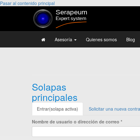
Pasar al contenido principal
Asesoría
Quienes somos
Blog
Solapas
principales
Entrar
(solapa activa)
Solicitar una nueva contr
Nombre de usuario o dirección de correo
*