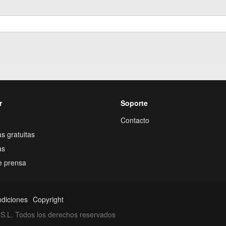
r
Soporte
Contacto
s gratuitas
as
e prensa
ndiciones
Copyright
S.L. Todos los derechos reservados