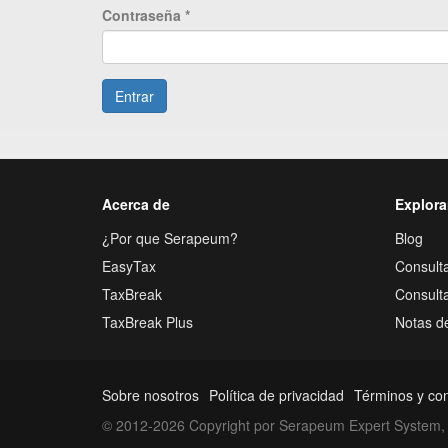
Contraseña
*
Entrar
Acerca de
Explora
¿Por que Serapeum?
Blog
EasyTax
Consulta
TaxBreak
Consult
TaxBreak Plus
Notas d
Sobre nosotros
Política de privacidad
Términos y co
© 2012-2026 Copyright por Serapeum Expert System, 