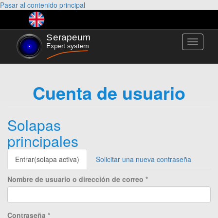
Pasar al contenido principal
Toggle
navigati
Cuenta de usuario
Solapas
principales
Entrar
(solapa activa)
Solicitar una nueva contraseña
Nombre de usuario o dirección de correo
*
Contraseña
*