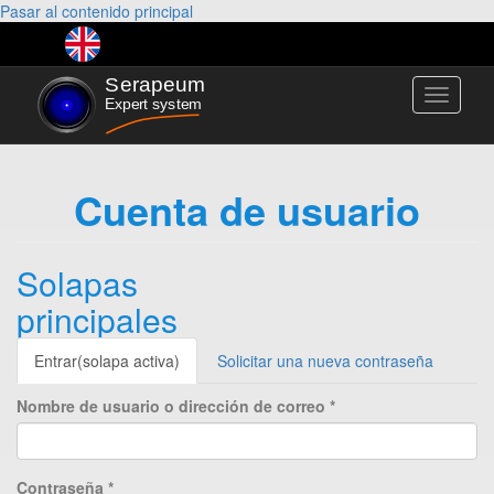
Pasar al contenido principal
Toggle
navigati
Cuenta de usuario
Solapas
principales
Entrar
(solapa activa)
Solicitar una nueva contraseña
Nombre de usuario o dirección de correo
*
Contraseña
*