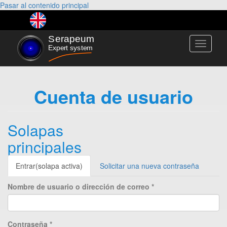
Pasar al contenido principal
Toggle
navigati
Cuenta de usuario
Solapas
principales
Entrar
(solapa activa)
Solicitar una nueva contraseña
Nombre de usuario o dirección de correo
*
Contraseña
*