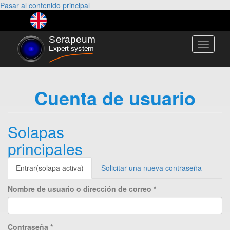
Pasar al contenido principal
Toggle
navigati
Cuenta de usuario
Solapas
principales
Entrar
(solapa activa)
Solicitar una nueva contraseña
Nombre de usuario o dirección de correo
*
Contraseña
*