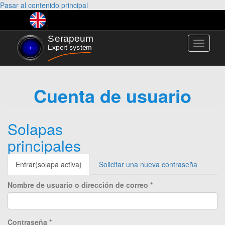
Pasar al contenido principal
Toggle
navigati
Cuenta de usuario
Solapas
principales
Entrar
(solapa activa)
Solicitar una nueva contraseña
Nombre de usuario o dirección de correo
*
Contraseña
*