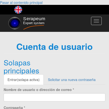
Pasar al contenido principal
Toggle
navigati
Cuenta de usuario
Solapas
principales
Entrar
(solapa activa)
Solicitar una nueva contraseña
Nombre de usuario o dirección de correo
*
Contraseña
*