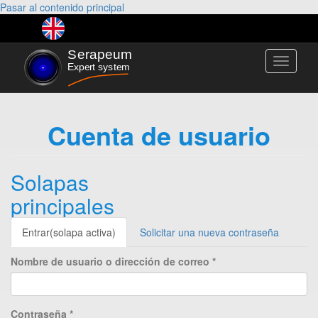
Pasar al contenido principal
Toggle
navigati
Cuenta de usuario
Solapas
principales
Entrar
(solapa activa)
Solicitar una nueva contraseña
Nombre de usuario o dirección de correo
*
Contraseña
*