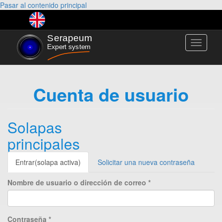
Pasar al contenido principal
Toggle
navigati
Cuenta de usuario
Solapas
principales
Entrar
(solapa activa)
Solicitar una nueva contraseña
Nombre de usuario o dirección de correo
*
Contraseña
*