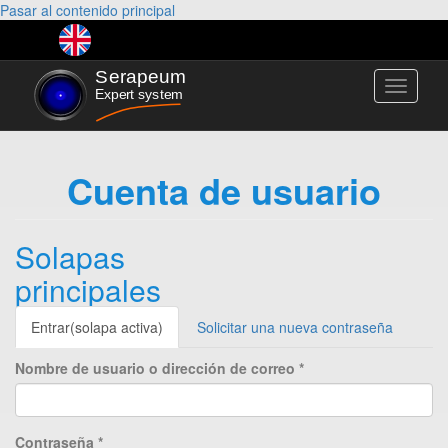
Pasar al contenido principal
Toggle
navigati
Cuenta de usuario
Solapas
principales
Entrar
(solapa activa)
Solicitar una nueva contraseña
Nombre de usuario o dirección de correo
*
Contraseña
*