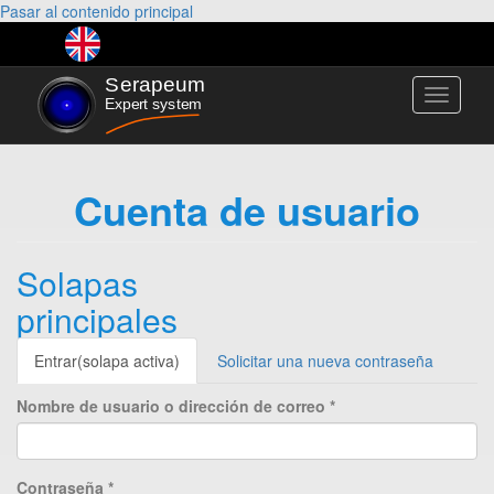
Pasar al contenido principal
Toggle
navigati
Cuenta de usuario
Solapas
principales
Entrar
(solapa activa)
Solicitar una nueva contraseña
Nombre de usuario o dirección de correo
*
Contraseña
*