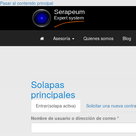
Pasar al contenido principal
Asesoría
Quienes somos
Blog
Solapas
principales
Entrar
(solapa activa)
Solicitar una nueva contr
Nombre de usuario o dirección de correo
*