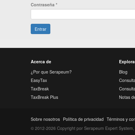
Contraseña
*
Entrar
Acerca de
Explora
¿Por que Serapeum?
Blog
EasyTax
Consulta
TaxBreak
Consult
TaxBreak Plus
Notas d
Sobre nosotros
Política de privacidad
Términos y co
© 2012-2026 Copyright por Serapeum Expert System, 