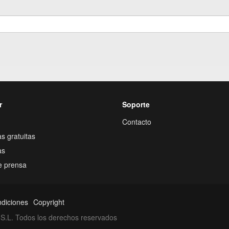
r
Soporte
Contacto
s gratuitas
as
e prensa
ndiciones
Copyright
S.L. Todos los derechos reservados