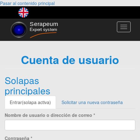
Pasar al contenido principal
Toggle
navigati
Cuenta de usuario
Solapas
principales
Entrar
(solapa activa)
Solicitar una nueva contraseña
Nombre de usuario o dirección de correo
*
Contraseña
*