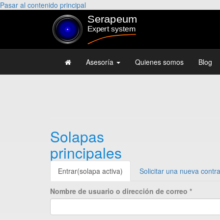
Pasar al contenido principal
Asesoría
Quienes somos
Blog
Solapas
principales
Entrar
(solapa activa)
Solicitar una nueva contr
Nombre de usuario o dirección de correo
*