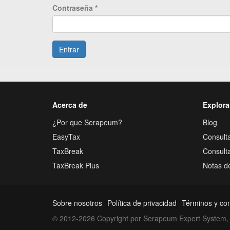
Contraseña
*
Entrar
Acerca de
Explora
¿Por que Serapeum?
Blog
EasyTax
Consulta
TaxBreak
Consult
TaxBreak Plus
Notas d
Sobre nosotros
Política de privacidad
Términos y co
© 2012-2026 Copyright por Serapeum Expert System, 