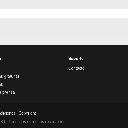
r
Soporte
Contacto
s gratuitas
as
e prensa
ndiciones
Copyright
S.L. Todos los derechos reservados