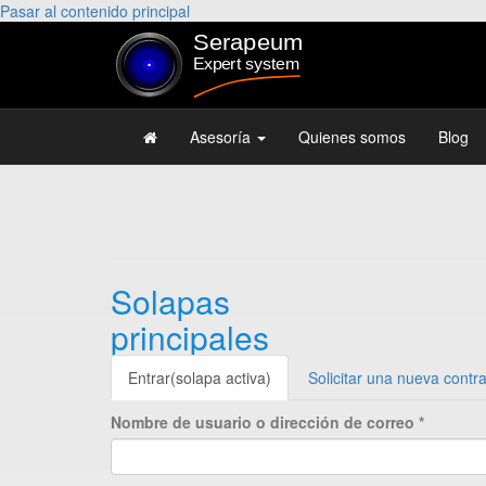
Pasar al contenido principal
Asesoría
Quienes somos
Blog
Solapas
principales
Entrar
(solapa activa)
Solicitar una nueva contr
Nombre de usuario o dirección de correo
*