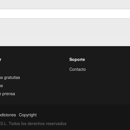
r
Soporte
Contacto
s gratuitas
as
e prensa
ndiciones
Copyright
S.L. Todos los derechos reservados