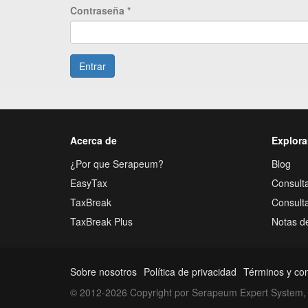
Contraseña
*
Entrar
Acerca de
Explora
¿Por que Serapeum?
Blog
EasyTax
Consulta
TaxBreak
Consult
TaxBreak Plus
Notas d
Sobre nosotros
Política de privacidad
Términos y co
© 2012-2026 Copyright por Serapeum Expert System, 