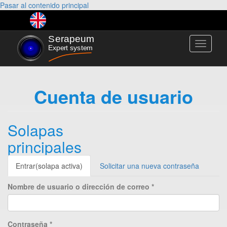
Pasar al contenido principal
Toggle
navigati
Cuenta de usuario
Solapas
principales
Entrar
(solapa activa)
Solicitar una nueva contraseña
Nombre de usuario o dirección de correo
*
Contraseña
*