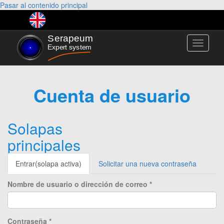
Pasar al contenido principal
Toggle
navigati
Cuenta de usuario
Solapas
principales
Entrar
(solapa activa)
Solicitar una nueva contraseña
Nombre de usuario o dirección de correo
*
Contraseña
*