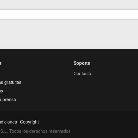
r
Soporte
Contacto
s gratuitas
as
e prensa
ndiciones
Copyright
S.L. Todos los derechos reservados