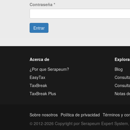
Contraseña
*
Entrar
Acerca de
Explora
¿Por que Serapeum?
Blog
EasyTax
Consulta
TaxBreak
Consult
TaxBreak Plus
Notas d
Sobre nosotros
Política de privacidad
Términos y co
© 2012-2026 Copyright por Serapeum Expert System, 