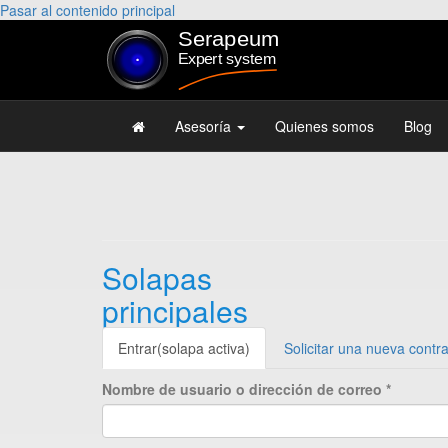
Pasar al contenido principal
Asesoría
Quienes somos
Blog
Solapas
principales
Entrar
(solapa activa)
Solicitar una nueva contr
Nombre de usuario o dirección de correo
*