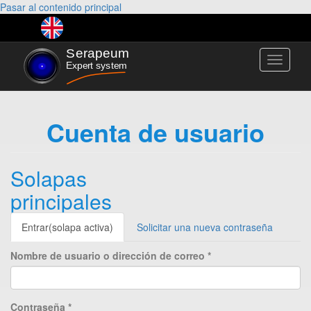
Pasar al contenido principal
Toggle
navigati
Cuenta de usuario
Solapas
principales
Entrar
(solapa activa)
Solicitar una nueva contraseña
Nombre de usuario o dirección de correo
*
Contraseña
*