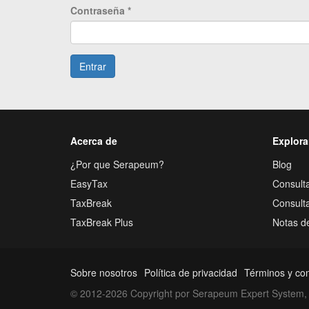
Contraseña
*
Entrar
Acerca de
Explora
¿Por que Serapeum?
Blog
EasyTax
Consulta
TaxBreak
Consult
TaxBreak Plus
Notas d
Sobre nosotros
Política de privacidad
Términos y co
© 2012-2026 Copyright por Serapeum Expert System, 