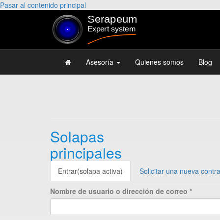
Pasar al contenido principal
Asesoría
Quienes somos
Blog
Solapas
principales
Entrar
(solapa activa)
Solicitar una nueva contr
Nombre de usuario o dirección de correo
*