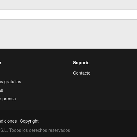
r
Soporte
Contacto
s gratuitas
as
e prensa
ndiciones
Copyright
S.L. Todos los derechos reservados