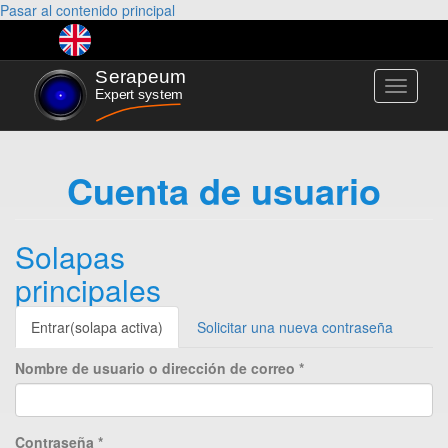
Pasar al contenido principal
Toggle
navigati
Cuenta de usuario
Solapas
principales
Entrar
(solapa activa)
Solicitar una nueva contraseña
Nombre de usuario o dirección de correo
*
Contraseña
*