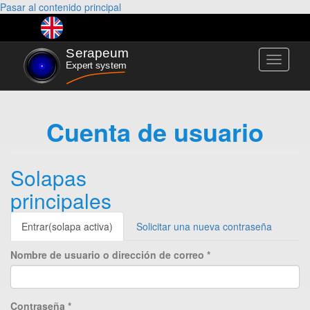
Pasar al contenido principal
Toggle
navigati
Cuenta de usuario
Solapas
principales
Entrar
(solapa activa)
Solicitar una nueva contraseña
Nombre de usuario o dirección de correo
*
Contraseña
*